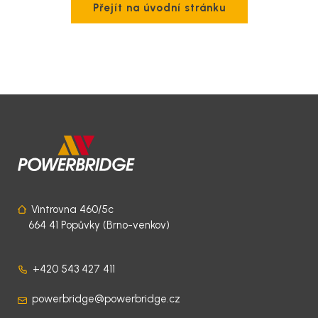
akumulátorů
Přejít na úvodní stránku
služby
Komerční a
rezidenční
Softwarové
projekty
řešení
Technická
podpora
Projekční
podpora
Vintrovna 460/5c
Pronájem
664 41 Popůvky (Brno-venkov)
motorgenerátorů
+420 543 427 411
powerbridge@powerbridge.cz