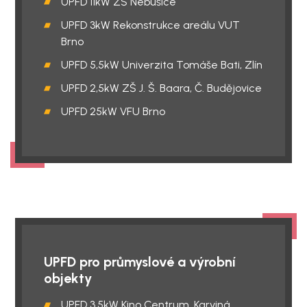
UPFD 11kW ZŠ Nebušice
UPFD 3kW Rekonstrukce areálu VUT
Brno
UPFD 5,5kW Univerzita Tomáše Bati, Zlín
UPFD 2,5kW ZŠ J. Š. Baara, Č. Budějovice
UPFD 25kW VFU Brno
UPFD pro průmyslové a výrobní
objekty
UPFD 3,5kW Kino Centrum, Karviná