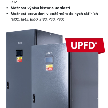
PBZ
Možnost výpisů historie událostí
Možnost provedení v požárně-odolných skříních
(EI30, EI45, EI60, EI90, P30, P90)