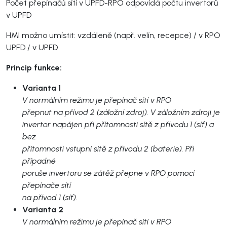
Počet přepínačů sítí v UPFD-RPO odpovídá počtu invertorů
v UPFD
HMI možno umístit: vzdáleně (např. velín, recepce) / v RPO
UPFD / v UPFD
Princip funkce:
Varianta 1
V normálním režimu je přepínač sítí v RPO
přepnut na přívod 2 (záložní zdroj). V záložním zdroji je
invertor napájen při přítomnosti sítě z přívodu 1 (síť) a
bez
přítomnosti vstupní sítě z přívodu 2 (baterie). Při
případné
poruše invertoru se zátěž přepne v RPO pomocí
přepínače sítí
na přívod 1 (síť).
Varianta 2
V normálním režimu je přepínač sítí v RPO