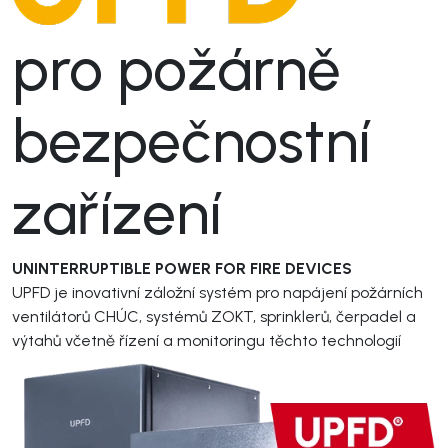
akumulátorů
služby
Komerční a
rezidenční
pro požárně
Softwarové
projekty
řešení
bezpečnostní
Technická
podpora
zařízení
Projekční
podpora
UNINTERRUPTIBLE POWER FOR FIRE DEVICES
UPFD je inovativní záložní systém pro napájení požárních
Pronájem
ventilátorů CHÚC, systémů ZOKT, sprinklerů, čerpadel a
motorgenerátorů
výtahů včetně řízení a monitoringu těchto technologií