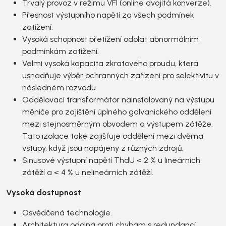
Trvalý provoz v režimu VFI (online dvojitá konverze).
Přesnost výstupního napětí za všech podmínek
zatížení.
Vysoká schopnost přetížení odolat abnormálním
podmínkám zatížení.
Velmi vysoká kapacita zkratového proudu, která
usnadňuje výběr ochranných zařízení pro selektivitu v
následném rozvodu.
Oddělovací transformátor nainstalovaný na výstupu
měniče pro zajištění úplného galvanického oddělení
mezi stejnosměrným obvodem a výstupem zátěže.
Tato izolace také zajišťuje oddělení mezi dvěma
vstupy, když jsou napájeny z různých zdrojů.
Sinusové výstupní napětí ThdU < 2 % u lineárních
zátěží a < 4 % u nelineárních zátěží.
Vysoká dostupnost
Osvědčená technologie.
Architektura odolná proti chybám s redundancí