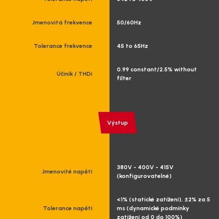
Jmenovitá frekvence
50/60Hz
Tolerance frekvence
45 to 65Hz
0.99 constant/2.5% without
Účiník / THDi
filter
Výstup
380V - 400V - 415V
Jmenovité napětí
(konfigurovatelné)
<1% (statické zatížení), ±2% za 5
Tolerance napětí
ms (dynamické podmínky
zatížení od 0 do 100%)