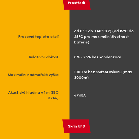
Prostředí
od 0°C do +40°C(2) (od 15°C do
Pracovní teplota okolí
25°C pro maximální životnost
baterie)
Relativní vlhkost
0% - 95% bez kondenzace
1000 m bez snížení výkonu (max
Maximální nadmořská výška
3000m)
Akustická hladina v 1 m (ISO
67dBA
3746)
Skříň UPS