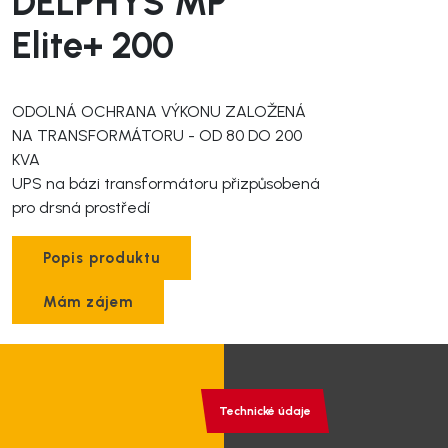
DELPHYS MP
akumulátorů
služby
Komerční a
Elite+ 200
rezidenční
Softwarové
projekty
řešení
ODOLNÁ OCHRANA VÝKONU ZALOŽENÁ
NA TRANSFORMÁTORU - OD 80 DO 200
Technická
KVA
podpora
UPS na bázi transformátoru přizpůsobená
pro drsná prostředí
Projekční
podpora
Popis produktu
Mám zájem
Pronájem
motorgenerátorů
Technické údaje