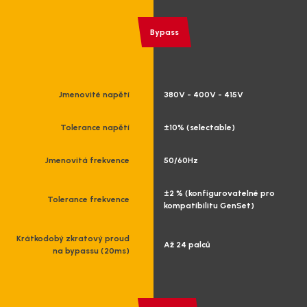
Bypass
Jmenovité napětí
380V - 400V - 415V
Tolerance napětí
±10% (selectable)
Jmenovitá frekvence
50/60Hz
±2 % (konfigurovatelné pro
Tolerance frekvence
kompatibilitu GenSet)
Krátkodobý zkratový proud
Až 24 palců
na bypassu (20ms)