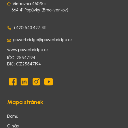
Vintrovna 460/5c
664 41 Popůvky (Brno-venkov)
+420 543 427 411
powerbridge@powerbridge.cz
www.powerbridge.cz
IČO: 25547194
DIČ: CZ25547194
Mapa stránek
Domů
O nás