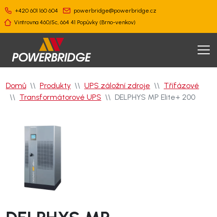
+420 601 160 604
powerbridge@powerbridge.cz
Vintrovna 460/5c, 664 41 Popůvky (Brno-venkov)
×
×
×
×
×
Projekční
Produkty
Služby
Servis
Reference
podpora
Domů
Produkty
UPS záložní zdroje
Třífázové
Transformátorové UPS
DELPHYS MP Elite+ 200
Motorgenerátory
Speciální
Servis
Zdravotnictví
Školení
řešení
motorgenerátorů
projektantů
UPS
Průmysl a
Systém
Servis UPS
energetika
Technický
včasné
návrh
UPFD
výstrahy
záložního
Servis
Kritická
zdroje
Analýza
UPFD
infrastruktura
Load banky
sítě
a doprava
Monitoring
Asistenční