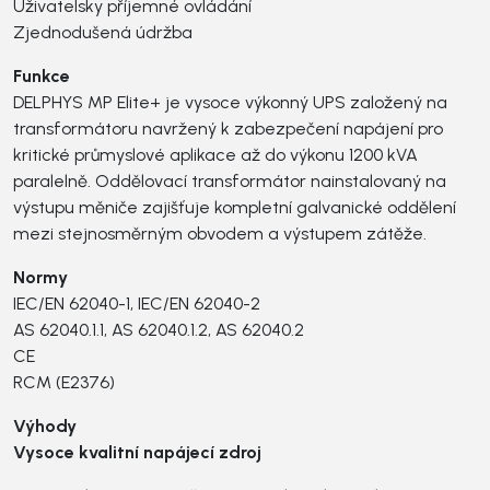
Uživatelsky příjemné ovládání
Zjednodušená údržba
Funkce
DELPHYS MP Elite+ je vysoce výkonný UPS založený na
transformátoru navržený k zabezpečení napájení pro
kritické průmyslové aplikace až do výkonu 1200 kVA
paralelně. Oddělovací transformátor nainstalovaný na
výstupu měniče zajišťuje kompletní galvanické oddělení
mezi stejnosměrným obvodem a výstupem zátěže.
Normy
IEC/EN 62040-1, IEC/EN 62040-2
AS 62040.1.1, AS 62040.1.2, AS 62040.2
CE
RCM (E2376)
Výhody
Vysoce kvalitní napájecí zdroj