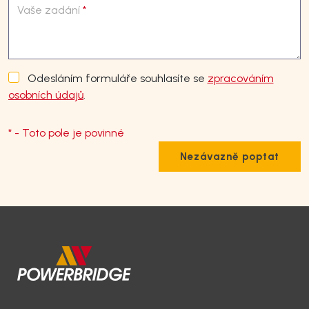
Vaše zadání
*
Odesláním formuláře souhlasíte se
zpracováním
osobních údajů
.
* - Toto pole je povinné
Nezávazně poptat