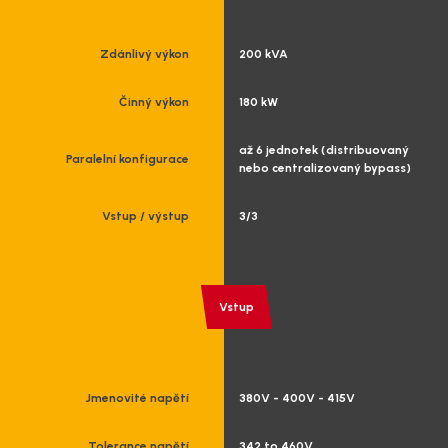
Zdánlivý výkon
200 kVA
Činný výkon
180 kW
až 6 jednotek (distribuovaný
Paralelní konfigurace
nebo centralizovaný bypass)
Vstup / výstup
3/3
Vstup
Jmenovité napětí
380V - 400V - 415V
Tolerance napětí
342 to 460V