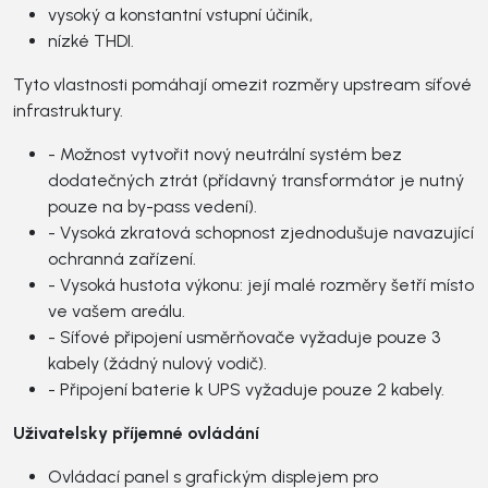
vysoký a konstantní vstupní účiník,
nízké THDI.
Tyto vlastnosti pomáhají omezit rozměry upstream síťové
infrastruktury.
- Možnost vytvořit nový neutrální systém bez
dodatečných ztrát (přídavný transformátor je nutný
pouze na by-pass vedení).
- Vysoká zkratová schopnost zjednodušuje navazující
ochranná zařízení.
- Vysoká hustota výkonu: její malé rozměry šetří místo
ve vašem areálu.
- Síťové připojení usměrňovače vyžaduje pouze 3
kabely (žádný nulový vodič).
- Připojení baterie k UPS vyžaduje pouze 2 kabely.
Uživatelsky příjemné ovládání
Ovládací panel s grafickým displejem pro