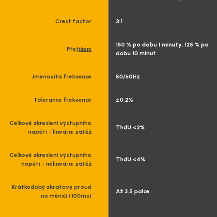
Crest factor
3:1
150 % po dobu 1 minuty, 125 % po
Přetížení
dobu 10 minut
Jmenovitá frekvence
50/60Hz
Tolerance frekvence
±0.2%
Celkové zkreslení výstupního
ThdU <2%
napětí - lineární zátěž
Celkové zkreslení výstupního
ThdU <4%
napětí - nelineární zátěž
Krátkodobý zkratový proud
Až 3,5 palce
na měniči (100ms)