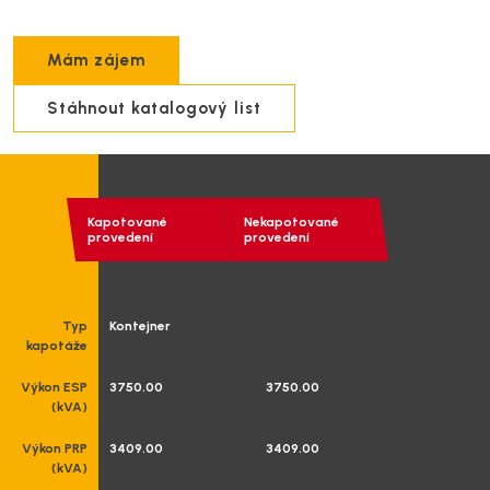
akumulátorů
služby
Komerční a
rezidenční
Mám zájem
Softwarové
projekty
řešení
Stáhnout katalogový list
Technická
podpora
Kapotované
Nekapotované
provedení
provedení
Projekční
podpora
Typ
Kontejner
Pronájem
kapotáže
motorgenerátorů
Výkon ESP
3750.00
3750.00
(kVA)
Výkon PRP
3409.00
3409.00
(kVA)