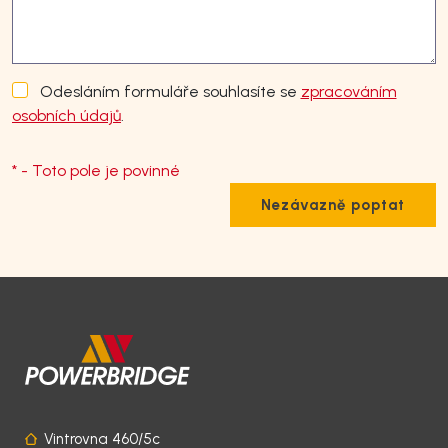
Odesláním formuláře souhlasíte se
zpracováním
osobních údajů
.
* - Toto pole je povinné
Nezávazně poptat
Vintrovna 460/5c