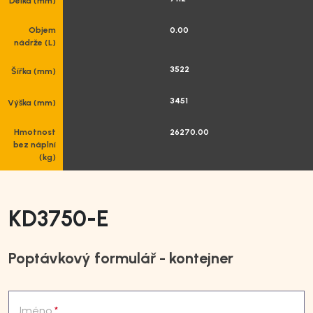
Délka (mm)
Objem
0.00
nádrže (L)
3522
Šířka (mm)
3451
Výška (mm)
Hmotnost
26270.00
bez náplní
(kg)
KD3750-E
Poptávkový formulář - kontejner
Jméno
*