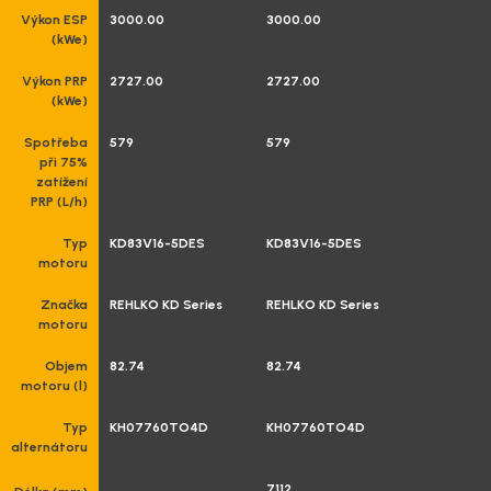
Výkon ESP
3000.00
3000.00
(kWe)
Výkon PRP
2727.00
2727.00
(kWe)
Spotřeba
579
579
při 75%
zatížení
PRP (L/h)
Typ
KD83V16-5DES
KD83V16-5DES
motoru
Značka
REHLKO KD Series
REHLKO KD Series
motoru
Objem
82.74
82.74
motoru (l)
Typ
KH07760TO4D
KH07760TO4D
alternátoru
7112