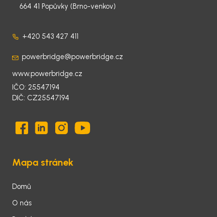
664 41 Popůvky (Brno-venkov)
+420 543 427 411
powerbridge@powerbridge.cz
www.powerbridge.cz
IČO: 25547194
DIČ: CZ25547194
Mapa stránek
Domů
O nás