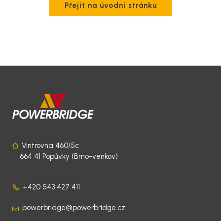
akumulátorů
Přejít na úvodní stránku
služby
Komerční a
rezidenční
Softwarové
projekty
řešení
Technická
podpora
Projekční
podpora
Vintrovna 460/5c
Pronájem
664 41 Popůvky (Brno-venkov)
motorgenerátorů
+420 543 427 411
powerbridge@powerbridge.cz