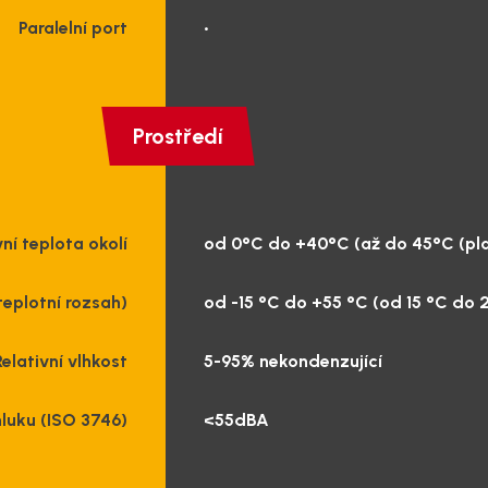
Paralelní port
•
Prostředí
ní teplota okolí
od 0°C do +40°C (až do 45°C (pla
teplotní rozsah)
od -15 °C do +55 °C (od 15 °C do 2
Relativní vlhkost
5-95% nekondenzující
hluku (ISO 3746)
<55dBA