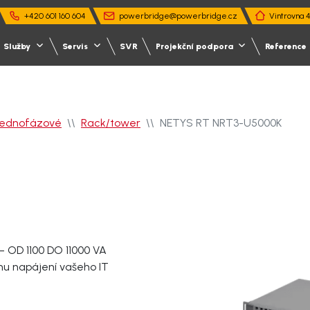
+420 601 160 604
powerbridge@powerbridge.cz
Vintrovna 
Služby
Servis
SVR
Projekční podpora
Reference
Jednofázové
Rack/tower
NETYS RT NRT3-U5000K
OD 1100 DO 11000 VA
nu napájení vašeho IT
s UPS
sl a energetika
UPFD
Servis UPFD
Kritická infrastruktura a do
ický návrh záložního