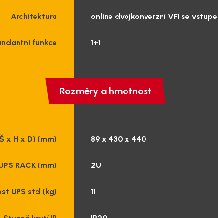
Architektura
online dvojkonverzní VFI se vst
dundantní funkce
1+1
Rozměry a hmotnost
(Š x H x D) (mm)
89 x 430 x 440
 UPS RACK (mm)
2U
st UPS std (kg)
11
Stupeň krytí IP
IP20