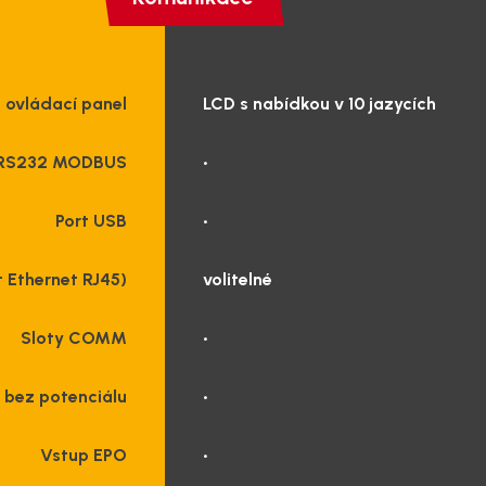
a ovládací panel
LCD s nabídkou v 10 jazycích
 RS232 MODBUS
•
Port USB
•
 Ethernet RJ45)
volitelné
Sloty COMM
•
 bez potenciálu
•
Vstup EPO
•