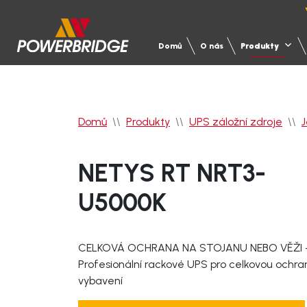
Domů
O nás
Produkty
Domů
Produkty
UPS záložní zdroje
NETYS RT NRT3-
U5000K
Produkty
Servis
Reference
Projekční podpora
CELKOVÁ OCHRANA NA STOJANU NEBO VĚŽI – 
Profesionální rackové UPS pro celkovou ochra
vybavení
Služby
Motorgenerátory
Servis motorgenerátorů
Zdravotnictví
UPS
Servi
Průmy
Školení projektantů
Techn