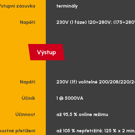
Vstupní zásuvka
terminály
Napětí
230V (1 fáze) 120÷280V; (175÷280V
Výstup
Napětí
230V (1f) volitelné 200/208/220/2
Účiník
1 @ 5000VA
Účinnost
až 95,5 % online režimu
pustné přetížení
až 105 % nepřetržitě; 125 % x 2 min