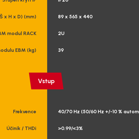
Š x H x D) (mm)
89 x 565 x 440
BM modul RACK
2U
odulu EBM (kg)
39
Vstup
Frekvence
40/70 Hz (50/60 Hz +/-10 % autom
Účiník / THDi
>0.99/<3%