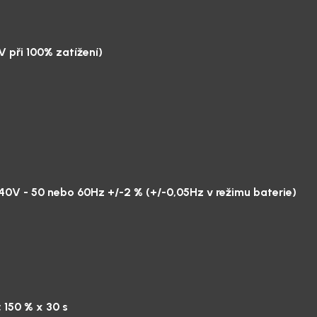
 při 100% zatížení)
40V - 50 nebo 60Hz +/-2 % (+/-0,05Hz v režimu baterie)
; 150 % x 30 s