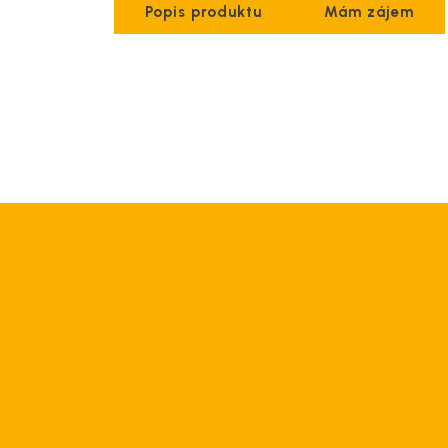
Popis produktu
Mám zájem
zdroj
Speciální řešení
Soft
Systém včasné výstrahy
Analýza sítě
Monitoring akumulátorů
Pronájem motorgenerátorů