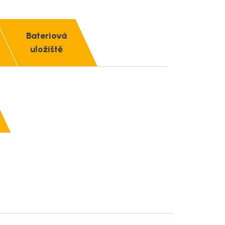
Bateriová
uložiště