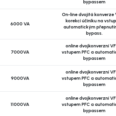
bypassem
On-line dvojitá konverze 
témy s vysokou
korekcí účiníku na vstu
6000 VA
automatickým přepnutí
izpůsobení výkonu
bypass.
správa pomocí IoT
online dvojkonverzní VF
7000VA
vstupem PFC a automat
ntových článků)
bypassem
e klíčovým krokem k
online dvojkonverzní VF
vozu. Správná volba UPS
9000VA
vstupem PFC a automat
ouhodobě šetří čas,
bypassem
 Ať už hledáte řešení
jistota, na kterou se
online dvojkonverzní VF
11000VA
vstupem PFC a automat
bypassem