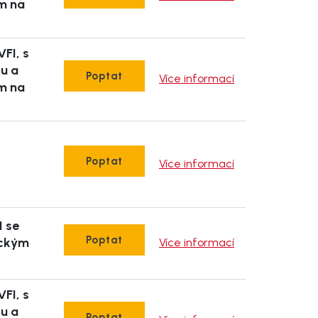
m na
VFI, s
pu a
Poptat
Více informací
m na
Poptat
Více informací
I se
Poptat
ickým
Více informací
VFI, s
pu a
Poptat