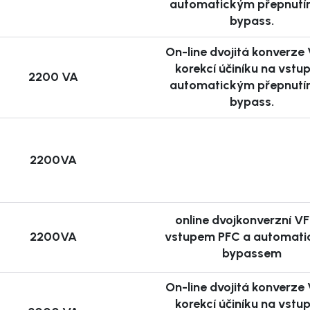
automatickým přepnutí
bypass.
 kterou UPS dokáže
On-line dvojitá konverze 
připojení (např. IEC,
korekcí účiníku na vstu
2200 VA
automatickým přepnutí
S-232 umožňuje
bypass.
záložních
2200VA
online dvojkonverzní VF
e prostojů a finančních
2200VA
vstupem PFC a automat
bypassem
ození souborů,
h.
On-line dvojitá konverze 
pečnými výkyvy v síti.
korekcí účiníku na vstu