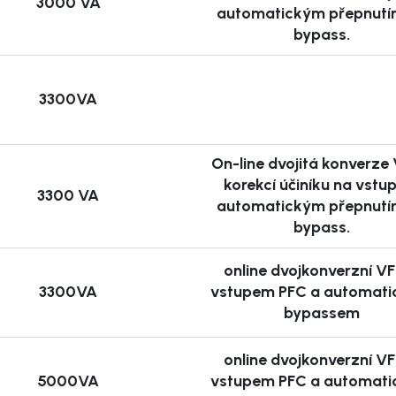
3000 VA
napájení přispívá k delší
automatickým přepnutí
bypass.
 praxi
3300VA
ech:
On-line dvojitá konverze 
emů, routerů.
korekcí účiníku na vstu
3300 VA
ých prvků a datových
automatickým přepnutí
bypass.
émů, výrobních linek a
online dvojkonverzní VF
rojů v nemocnicích a
3300VA
vstupem PFC a automat
bypassem
nologií
online dvojkonverzní VF
5000VA
vstupem PFC a automat