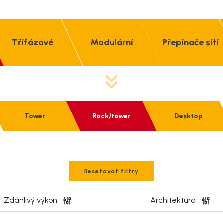
hlavním úkolem je
ku elektrického proudu
rání nejen před
přepětím, poklesy
Třífázové
Modulární
Přepínače sítí
roj?
, které v případě
Tower
Rack/tower
Desktop
e náhradní napájení
 akumulátory a
riové napájení během
í zařízení nebo
Resetovat filtry
Zdánlivý výkon
Architektura