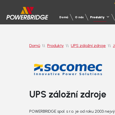
Domů
O nás
Produkty
Domů
Produkty
UPS záložní zdroje
Produkty
Servis
Reference
Projekční podpora
UPS záložní zdroje
Služby
Motorgenerátory
Servis motorgenerátorů
Zdravotnictví
UPS
Servi
Průmy
POWERBRIDGE spol. s r.o. je od roku 2003 ne
Školení projektantů
Techn