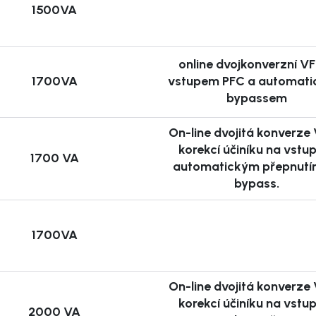
1500VA
 napájí zařízení z
ě. Eliminuje všechny
online dvojkonverzní VF
systémy jako datová
1700VA
vstupem PFC a automat
izaci.
bypassem
 UPS
On-line dvojitá konverze 
korekcí účiníku na vstu
1700 VA
automatickým přepnutí
bypass.
olik klíčových
1700VA
k dlouho lze napájet.
o efektivní ochranu.
On-line dvojitá konverze 
e UPS, pro servery či
korekcí účiníku na vstu
teractive nebo on-line
2000 VA