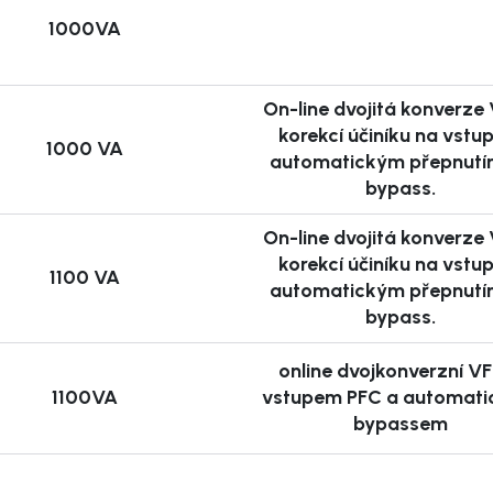
1000VA
ouhodobého výpadku
On-line dvojitá konverze 
zdrojů
korekcí účiníku na vstu
1000 VA
automatickým přepnutí
bypass.
On-line dvojitá konverze 
i detekci výpadku
korekcí účiníku na vstu
1100 VA
é zejména pro
automatickým přepnutí
bypass.
online dvojkonverzní VF
1100VA
vstupem PFC a automat
ětí (AVR), který
bypassem
bez nutnosti přepnutí
í a menší servery.