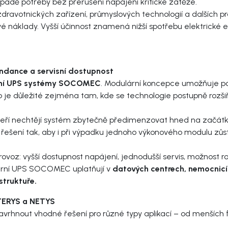
ípadě potřeby bez přerušení napájení kritické zátěže.
dravotnických zařízení, průmyslových technologií a dalších 
 náklady. Vyšší účinnost znamená nižší spotřebu elektrické e
ndance a servisní dostupnost
ní UPS systémy SOCOMEC
. Modulární koncepce umožňuje po
o je důležité zejména tam, kde se technologie postupně rozši
kteří nechtějí systém zbytečně předimenzovat hned na začátk
 řešení tak, aby i při výpadku jednoho výkonového modulu z
voz: vyšší dostupnost napájení, jednodušší servis, možnost ro
ární UPS SOCOMEC uplatňují v
datových centrech, nemocnicí
struktuře.
ERYS a NETYS
rhnout vhodné řešení pro různé typy aplikací – od menších f