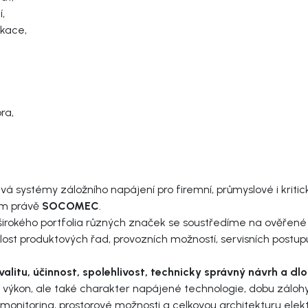
í,
likace,
,
ora,
á systémy záložního napájení pro firemní, průmyslové i kritic
em právě
SOCOMEC
.
o širokého portfolia různých značek se soustředíme na ověřen
t produktových řad, provozních možností, servisních postup
valitu, účinnost, spolehlivost, technicky správný návrh a d
n, ale také charakter napájené technologie, dobu zálohy, ty
onitoring, prostorové možnosti a celkovou architekturu elekt