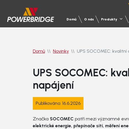
Domů
O nás
Produkty
Domů
Novinky
UPS SOCOMEC: kvalitní a
UPS SOCOMEC: kvalit
napájení
Produkty
Servis
Reference
Projekční podpora
Publikováno: 16.6.2026
Značka
SOCOMEC
patří mezi významné evro
Služby
Motorgenerátory
Servis motorgenerátorů
Zdravotnictví
UPS
Servi
Průmy
elektrické energie, přepínače sítí, měření ene
Školení projektantů
Techn