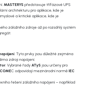
ní.
MASTERYS
představuje třífázové UPS
ární architekturu pro aplikace, kde je
yslové a kritické aplikace, kde je
ého záložního zdroje až po rozsáhlý systém
gregát.
napájení
. Tyto prvky jsou důležité zejména
ěma zdroji napájení.
átor
. Vybrané řady
ATyS
jsou určeny pro
OCOME
C odpovídají mezinárodní normě
IEC
xního řešení záložního napájení – například