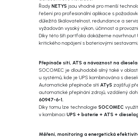
Řady
NETYS
jsou vhodné pro menší technolog
řešení pro profesionální aplikace s požadav
důležitá škálovatelnost, redundance a servisní
vyžadován vysoký výkon, účinnost a provozní
Díky této šíři portfolia dokážeme navrhnou
kritického napájení s bateriovými sestavam
Přepínače sítí, ATS a návaznost na diesel
SOCOMEC je dlouhodobě silný také v oblast
u systémů, kde je UPS kombinována s diese
Automatické přepínače sítí
ATyS
zajišťují p
automatické přepínání zdrojů, vzdálený doh
60947-6-1.
Díky tomu lze technologie
SOCOMEC
využít
v kombinaci
UPS + baterie + ATS + dieselag
Měření, monitoring a energetická efektivit