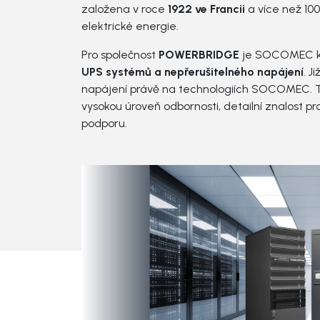
založena v roce
1922 ve Francii
a více než 100
zdroj
elektrické energie.
Speciální řešení
Soft
Pro společnost
POWERBRIDGE
je SOCOMEC klí
UPS systémů a nepřerušitelného napájení
. J
Systém včasné výstrahy
napájení právě na technologiích SOCOMEC. 
vysokou úroveň odbornosti, detailní znalost 
Analýza sítě
podporu.
Monitoring akumulátorů
Pronájem motorgenerátorů