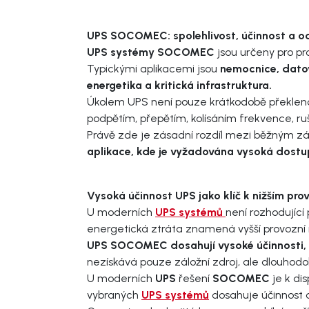
UPS SOCOMEC: spolehlivost, účinnost a oc
UPS systémy SOCOMEC
jsou určeny pro p
Typickými aplikacemi jsou
nemocnice, datov
energetika a kritická infrastruktura.
Úkolem UPS není pouze krátkodobě překlenou
podpětím, přepětím, kolísáním frekvence, ruš
Právě zde je zásadní rozdíl mezi běžným z
aplikace, kde je vyžadována vysoká dostupn
Vysoká účinnost UPS jako klíč k nižším p
U moderních
UPS systémů
není rozhodujíc
energetická ztráta znamená vyšší provozní ná
UPS SOCOMEC dosahují vysoké účinnosti, kt
nezískává pouze záložní zdroj, ale dlouhodo
U moderních
UPS
řešení
SOCOMEC
je k di
vybraných
UPS systémů
dosahuje účinnost