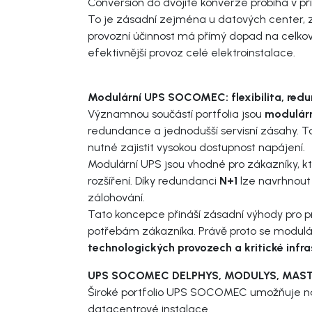
Conversion do dvojité konverze probíhá v př
To je zásadní zejména u datových center, z
provozní účinnost má přímý dopad na celkové
efektivnější provoz celé elektroinstalace.
Modulární UPS SOCOMEC: flexibilita, redu
Významnou součástí portfolia jsou
modulár
redundance a jednodušší servisní zásahy. T
nutné zajistit vysokou dostupnost napájení.
Modulární UPS jsou vhodné pro zákazníky, 
rozšíření. Díky redundanci
N+1
lze navrhnout
zálohování.
Tato koncepce přináší zásadní výhody pro pro
potřebám zákazníka. Právě proto se modul
technologických provozech a kritické infra
UPS SOCOMEC DELPHYS, MODULYS, MAST
Široké portfolio UPS SOCOMEC umožňuje nav
datacentrové instalace.