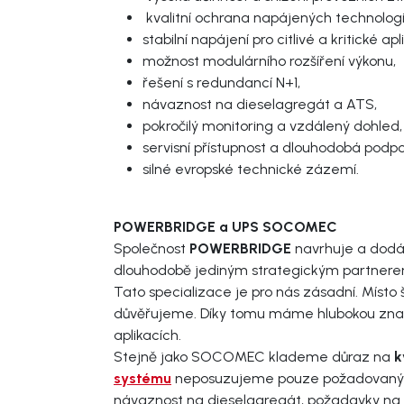
kvalitní ochrana napájených technologi
stabilní napájení pro citlivé a kritické ap
možnost modulárního rozšíření výkonu,
řešení s redundancí N+1,
návaznost na dieselagregát a ATS,
pokročilý monitoring a vzdálený dohled
servisní přístupnost a dlouhodobá podp
silné evropské technické zázemí.
POWERBRIDGE a UPS SOCOMEC
Společnost
POWERBRIDGE
navrhuje a dodáv
dlouhodobě jediným strategickým partner
Tato specializace je pro nás zásadní. Míst
důvěřujeme. Díky tomu máme hlubokou znalos
aplikacích.
Stejně jako SOCOMEC klademe důraz na
k
systému
neposuzujeme pouze požadovaný výko
návaznost na dieselagregát, požadavky na m