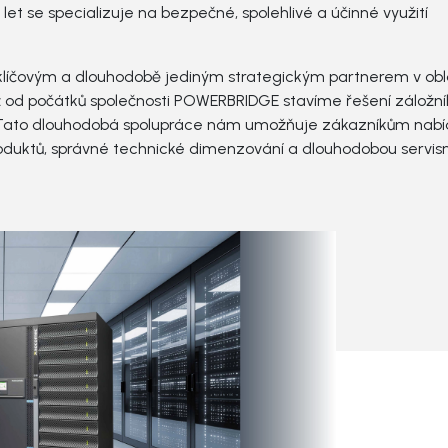
 let se specializuje na bezpečné, spolehlivé a účinné využití
e
warové řešení
Technická podpora
čovým a dlouhodobě jediným strategickým partnerem v obla
iž od počátků společnosti POWERBRIDGE stavíme řešení záložn
Tato dlouhodobá spolupráce nám umožňuje zákazníkům nabí
produktů, správné technické dimenzování a dlouhodobou servisn