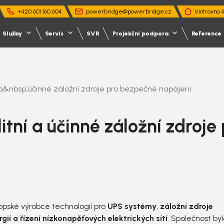
+420 601 160 604
powerbridge@powerbridge.cz
Vintrovna 
Služby
Servis
SVR
Projekční podpora
Reference
&nbsp;účinné záložní zdroje pro bezpečné napájení
ní a účinné záložní zdroje
pské výrobce technologií pro
UPS systémy
,
záložní zdroje
s UPS
sl a energetika
UPFD
Servis UPFD
Kritická infrastruktura a do
rgií a řízení nízkonapěťových elektrických sítí
. Společnost by
ický návrh záložního