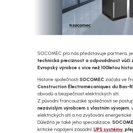
SOCOMEC pro nás představuje partnera, jeho
technická preciznost a odpovědnost vůči 
Evropský výrobce s více než 100letou histor
Historie společnosti
SOCOMEC
začala ve fr
Construction Électromécaniques du Bas-R
obvodů a bezpečnost elektrických sítí.
Z původní francouzské společnosti se postu
nezávislým výrobcem s vlastním vývojem
,
elektrických sítí a na zvyšování energetické
Důležitá je také jeho specializace.
SOCOM
kritické napájení zásadní:
UPS systémy
, př