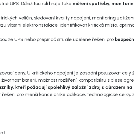
né UPS. Důležitou roli hraje také
měření spotřeby, monitoring
ckých veličin, sledování kvality napájení, monitoring zatížení
lastní elektroinstalace, identifikovat kritická místa, optima
pouze UPS nebo přepínač sítí, ale ucelené řešení pro
bezpečné
ací ceny. U kritického napájení je zásadní posuzovat celý živ
st, životnost baterií, možnost rozšíření, kompatibilitu s diese
íky, kteří požadují spolehlivý záložní zdroj s důrazem na k
t řešení pro menší kancelářské aplikace, technologické celky, 
rát,