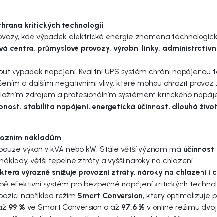
hrana kritických technologií
rovozy, kde výpadek elektrické energie znamená technologick
á centra, průmyslové provozy, výrobní linky, administrativ
t výpadek napájení. Kvalitní UPS systém chrání napájenou te
ením a dalšími negativními vlivy, které mohou ohrozit provoz 
áložním zdrojem a profesionálním systémem kritického napáje
ost, stabilita napájení, energetická účinnost, dlouhá život
rovozním nákladům
í pouze výkon v kVA nebo kW. Stále větší význam má
účinnost
klady, větší tepelné ztráty a vyšší nároky na chlazení.
erá výrazně snižuje provozní ztráty, nároky na chlazení i 
bě efektivní systém pro bezpečné napájení kritických technolo
spozici například režim
Smart Conversion
, který optimalizuje p
 až
99 %
ve Smart Conversion a až
97,6 %
v online režimu dvo