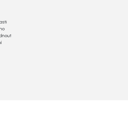
Projekční podpora
sti
ího
dnout
í