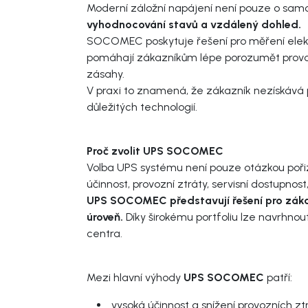
Moderní záložní napájení není pouze o samot
vyhodnocování stavů a vzdálený dohled.
SOCOMEC poskytuje řešení pro měření elektri
pomáhají zákazníkům lépe porozumět provozu v
zásahy.
V praxi to znamená, že zákazník nezískává 
důležitých technologií.
Proč zvolit UPS SOCOMEC
Volba UPS systému není pouze otázkou pořizov
účinnost, provozní ztráty, servisní dostupno
UPS SOCOMEC představují řešení pro zákazn
úroveň.
Díky širokému portfoliu lze navrhnou
centra.
Mezi hlavní výhody
UPS SOCOMEC
patří:
vysoká účinnost a snížení provozních zt