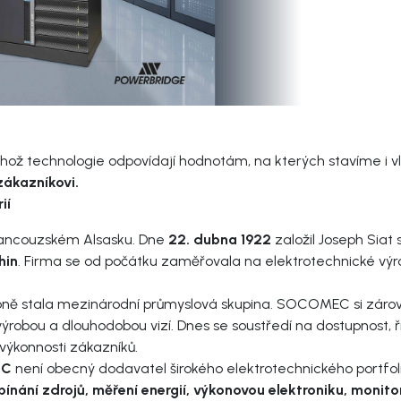
ž technologie odpovídají hodnotám, na kterých stavíme i vla
zákazníkovi.
ií
ancouzském Alsasku. Dne
22. dubna 1922
založil Joseph Siat
hin
. Firma se od počátku zaměřovala na elektrotechnické výro
pně stala mezinárodní průmyslová skupina. SOCOMEC si zárov
 výrobou a dlouhodobou vizí. Dnes se soustředí na dostupnost,
 výkonnosti zákazníků.
EC
není obecný dodavatel širokého elektrotechnického portfolia,
epínání zdrojů, měření energií, výkonovou elektroniku, monito