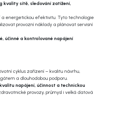
 kvality sítě, sledování zatížení,
 a energetickou efektivitu. Tyto technologie
lizovat provozní náklady a plánovat servisní
, účinné a kontrolované napájení
otní cyklus zařízení – kvalitu návrhu,
lagregátem a dlouhodobou podporu.
valitu napájení, účinnost a technickou
zdravotnické provozy, průmysl i velká datová