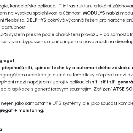
ie, kancelářské aplikace, IT infrastrukturu a lokální zálohová
kem na vysokou spolehlivost a účinnost.
MODULYS
nabízí modul
 flexibilita.
DELPHYS
pokrývá výkonná řešení pro náročné prům
 dostupnost.
t UPS systém přesně podle charakteru provozu – od samostatn
i, servisním bypassem, monitoringem a návazností na diesela
agregát
i
přepínačů sítí, spínací techniky a automatického záskoku 
lagregátem nebo kde je nutné automaticky přepínat mezi dv
řepínání mezi napájecími zdroji v aplikacích
síť–síť i síť–gener
led a aplikace s generátorovým soustrojím. Zařízení
ATSE S
 nejen jako samostatné UPS systémy, ale jako součást komple
regát + monitoring.
a