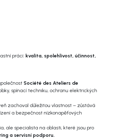
stní práci:
kvalita, spolehlivost, účinnost,
 společnost
Société des Ateliers de
bky, spínací techniku, ochranu elektrických
eň zachoval důležitou vlastnost – zůstává
 řízení a bezpečnost nízkonapěťových
 ale specialista na oblasti, které jsou pro
ring a servisní podporu.