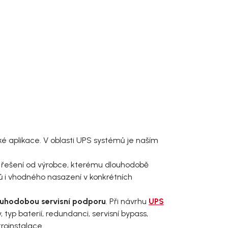
ké aplikace. V oblasti UPS systémů je naším
é řešení od výrobce, kterému dlouhodobě
ů i vhodného nasazení v konkrétních
louhodobou servisní podporu
. Při návrhu
UPS
p baterií, redundanci, servisní bypass,
roinstalace.