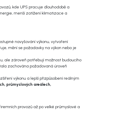
provozů, kde UPS pracuje dlouhodobě a
nergie, menší zatížení klimatizace a
stupné navyšování výkonu, vytvoření
řuje, mění se požadavky na výkon nebo je
u, ale zároveň potřebují možnost budoucího
ůstala zachována požadovaná úroveň
zšíření výkonu a lepší přizpůsobení reálným
ch, průmyslových areálech,
iremních provozů až po velké průmyslové a