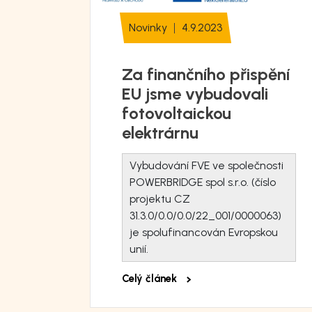
Novinky
4.9.2023
uje
Za finančního přispění
EU jsme vybudovali
fotovoltaickou
elektrárnu
stémů
Vybudování FVE ve společnosti
vila
POWERBRIDGE spol s.r.o. (číslo
804
projektu CZ
r
, která
31.3.0/0.0/0.0/22_001/0000063)
je spolufinancován Evropskou
torů i
unií.
ové
Celý článek
 pro