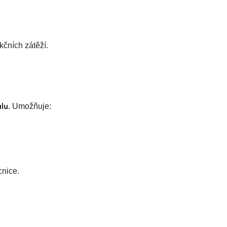
kčních zátěží.
lu
. Umožňuje:
cnice.