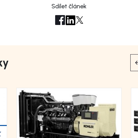
Sdílet článek
ky