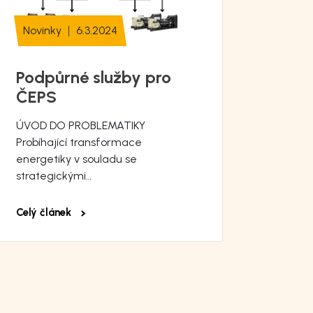
Novinky
6.3.2024
Novin
Podpůrné služby pro
Úpra
ČEPS
zálo
v so
ÚVOD DO PROBLEMATIKY
Probíhající transformace
norm
energetiky v souladu se
strategickými…
Jako vý
samozř
význam
Celý článek
norem 
je plni
dvěma 
normy 
10/23) 
zaříze