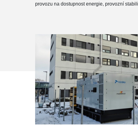
provozu na dostupnost energie, provozní stabili
zdroj
Speciální řešení
Soft
Systém včasné výstrahy
Analýza sítě
Monitoring akumulátorů
Pronájem motorgenerátorů