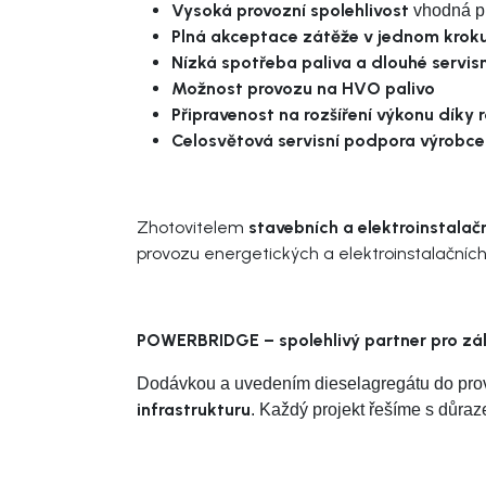
Vysoká provozní spolehlivost
vhodná pr
Plná akceptace zátěže v jednom krok
Nízká spotřeba paliva a dlouhé servisn
Možnost provozu na HVO palivo
Připravenost na rozšíření výkonu díky
Celosvětová servisní podpora výrobce
Zhotovitelem
stavebních a elektroinstalač
provozu energetických a elektroinstalačních t
POWERBRIDGE – spolehlivý partner pro zál
Dodávkou a uvedením dieselagregátu do provo
infrastrukturu
. Každý projekt řešíme s důraz