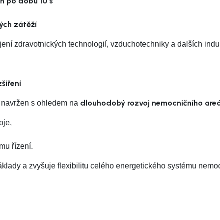
n po dobu 10 s
ých zátěží
jení zdravotnických technologií, vzduchotechniky a dalších indu
šíření
dlouhodobý rozvoj nemocničního areá
yl navržen s ohledem na
oje,
mu řízení.
áklady a zvyšuje flexibilitu celého energetického systému nemo