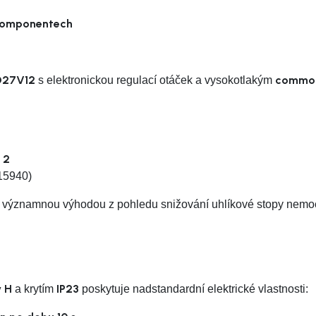
 komponentech
D27V12
common-
s elektronickou regulací otáček a vysokotlakým
h
 2
15940)
e významnou výhodou z pohledu snižování uhlíkové stopy nemo
y H
IP23
a krytím
poskytuje nadstandardní elektrické vlastnosti: