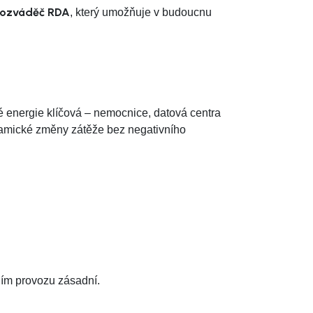
rozváděč RDA
, který umožňuje v budoucnu
ké energie klíčová – nemocnice, datová centra
namické změny zátěže bez negativního
ním provozu zásadní.