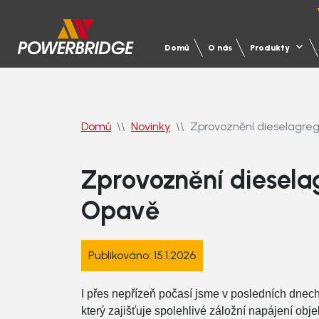
Domů
O nás
Produkty
Domů
Novinky
Zprovoznění dieselagreg
Zprovoznění diesela
Opavě
Produkty
Servis
Reference
Projekční podpora
Publikováno: 15.1.2026
I přes nepřízeň počasí jsme v posledních dne
Služby
Motorgenerátory
Servis motorgenerátorů
Zdravotnictví
UPS
Servi
Průmy
který zajišťuje spolehlivé záložní napájení obj
Školení projektantů
Techn