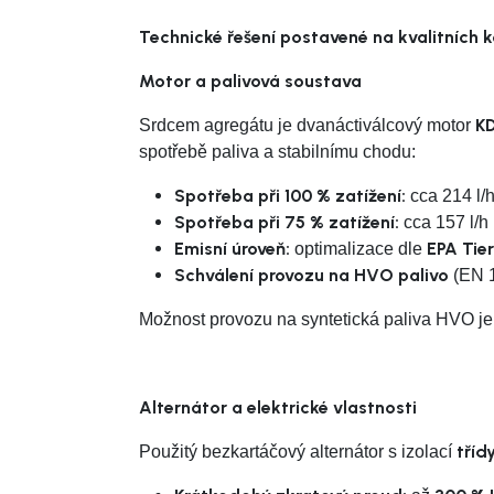
Technické řešení postavené na kvalitních
Motor a palivová soustava
K
Srdcem agregátu je dvanáctiválcový motor
spotřebě paliva a stabilnímu chodu:
Spotřeba při 100 % zatížení:
cca 214 l/
Spotřeba při 75 % zatížení:
cca 157 l/h
Emisní úroveň:
EPA Tier
optimalizace dle
Schválení provozu na HVO palivo
(EN 
Možnost provozu na syntetická paliva HVO j
Alternátor a elektrické vlastnosti
tříd
Použitý bezkartáčový alternátor s izolací