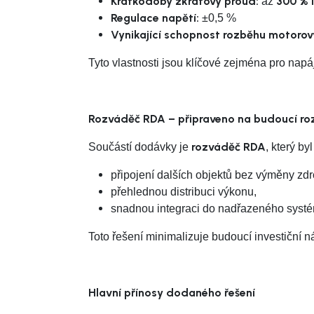
Krátkodobý zkratový proud:
300 % I
až
Regulace napětí:
±0,5 %
Vynikající schopnost rozběhu motorov
Tyto vlastnosti jsou klíčové zejména pro napá
Rozváděč RDA – připraveno na budoucí roz
rozváděč RDA
Součástí dodávky je
, který b
připojení dalších objektů bez výměny zdr
přehlednou distribuci výkonu,
snadnou integraci do nadřazeného systé
Toto řešení minimalizuje budoucí investiční n
Hlavní přínosy dodaného řešení