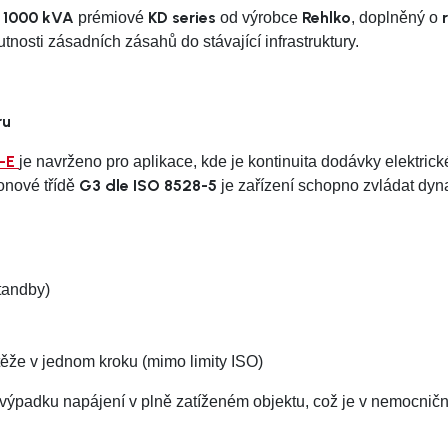
1000 kVA
KD series
Rehlko
u
prémiové
od výrobce
, doplněný o
tnosti zásadních zásahů do stávající infrastruktury.
ru
-E
je navrženo pro aplikace, kde je kontinuita dodávky elektric
G3 dle ISO 8528-5
konové třídě
je zařízení schopno zvládat dy
tandby)
ěže v jednom kroku (mimo limity ISO)
i výpadku napájení v plně zatíženém objektu, což je v nemocnič