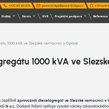
+420 601 160 604
powerbridge@powerbridge.cz
Vintrovna 
Služby
Servis
SVR
Projekční podpora
Reference
átu 1000 kVA ve Slezské nemocnici v Opavě
gregátu 1000 kVA ve Slezsk
zprovoznili dieselagregát ve Slezské nemocnici v
ch úspěšně
s UPS
sl a energetika
UPFD
Servis UPFD
Kritická infrastruktura a do
N a L
ektů
. Dodané řešení splňuje vysoké nároky zdravotnického
ický návrh záložního