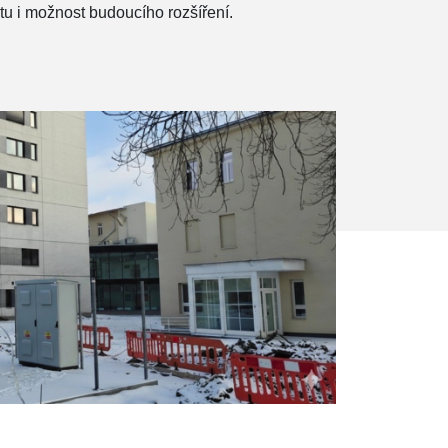
tu i možnost budoucího rozšíření.
e
warové řešení
Technická podpora