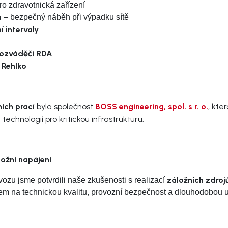
o zdravotnická zařízení
u
– bezpečný náběh při výpadku sítě
í intervaly
 rozváděči RDA
 Rehlko
ních prací
byla společnost
BOSS engineering, spol. s r. o.
, kte
echnologií pro kritickou infrastrukturu.
ožní napájení
záložních zdroj
zu jsme potvrdili naše zkušenosti s realizací
em na technickou kvalitu, provozní bezpečnost a dlouhodobou ud